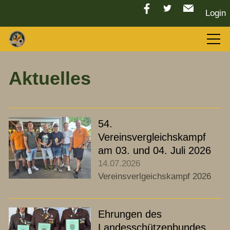
Login
Aktuelles
Aktuelles
LGC 2026
54.
Sport
Vereinsvergleichskampf
am 03. und 04. Juli 2026
14.07.2026
Tradition
Vereinsverlgeichskampf 2026
Vorstand
Ehrungen des
Landesschützenbundes